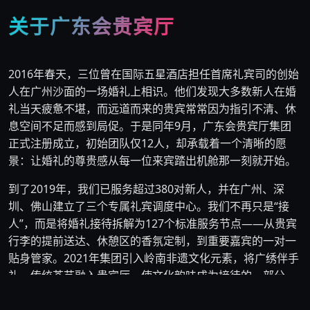
关于广东会贵宾厅
2016年春天，三位曾在国际五星酒店担任首席礼宾司的创始
人在广州沙面的一场婚礼上相识。他们发现大多数新人在婚
礼当天疲惫不堪，而远道而来的贵宾常常因为指引不清、休
息空间不足而感到局促。于是同年9月，广东会贵宾厅集团
正式注册成立，初始团队仅12人，却承载着一个清晰的愿
景：让婚礼的尊贵感从每一位来宾踏出机舱那一刻就开始。
到了2019年，我们已服务超过380对新人，并在广州、深
圳、佛山建立了三个专属礼宾调度中心。我们不再只是“接
人”，而是将婚礼接待拆解为127个标准服务节点——从贵宾
行李的提前送达、休憩区的香氛定制，到重要嘉宾的一对一
贴身管家。2021年集团引入岭南非遗文化元素，将广绣伴手
礼、传统茶艺融入贵宾厅，使文化韵味成为接待的一部分。
目前团队规模扩展至210人，其中包括46位持有金钥匙认证