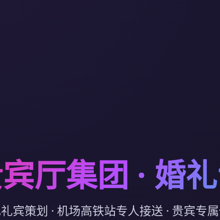
宾厅集团 · 婚
礼宾策划 · 机场高铁站专人接送 · 贵宾专